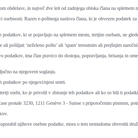
om obdelave, in največ dve leti od zadnjega obiska člana na spletnem 
 osebnosti. Razen e-poštnega naslova člana, ki je obvezen podatek za r
 podatkov, ki se pojavljajo na spletnem mestu, tretjim osebam, ne gle
 ali pošiljati ’neželeno pošto’ ali ’spam’ trenutnim ali prejšnjim naročn
vo podatkov, ima član pravico do dostopa, popravljanja, brisanja in ome
ključno na njegovem soglasju.
ih podatkov po njegovi/njeni smrti.
ji osebi, ko je privolil v zbiranje teh podatkov ali ko so bili ti podatki
ase postale 3230, 1211 Genève 3 - Suisse s priporočenim pismom, potr
kov.
o uporabil njihove osebne podatke, mora o tem nemudoma obvestiti dru