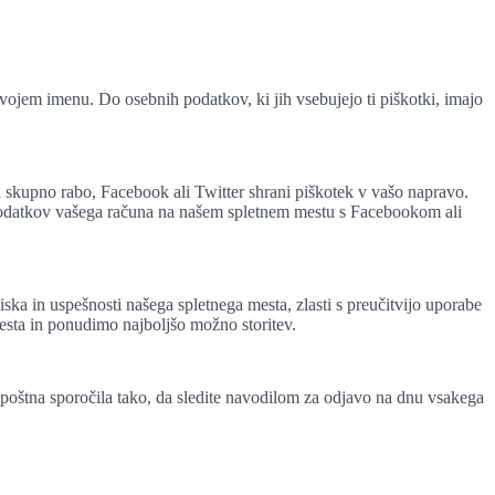
vojem imenu. Do osebnih podatkov, ki jih vsebujejo ti piškotki, imajo
kupno rabo, Facebook ali Twitter shrani piškotek v vašo napravo.
o podatkov vašega računa na našem spletnem mestu s Facebookom ali
ka in uspešnosti našega spletnega mesta, zlasti s preučitvijo uporabe
mesta in ponudimo najboljšo možno storitev.
 e-poštna sporočila tako, da sledite navodilom za odjavo na dnu vsakega