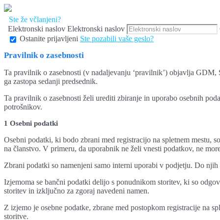
Ste že včlanjeni?
Elektronski naslov
Elektronski naslov
Ostanite prijavljeni
Ste pozabili vaše geslo?
Pravilnik o zasebnosti
Ta pravilnik o zasebnosti (v nadaljevanju ‘pravilnik’) objavlja GDM
ga zastopa sedanji predsednik.
Ta pravilnik o zasebnosti želi urediti zbiranje in uporabo osebnih podat
potrošnikov.
1 Osebni podatki
Osebni podatki, ki bodo zbrani med registracijo na spletnem mestu, s
na članstvo. V primeru, da uporabnik ne želi vnesti podatkov, ne more u
Zbrani podatki so namenjeni samo interni uporabi v podjetju. Do njih 
Izjemoma se bančni podatki delijo s ponudnikom storitev, ki so odgov
storitev in izključno za zgoraj navedeni namen.
Z izjemo je osebne podatke, zbrane med postopkom registracije na sple
storitve.