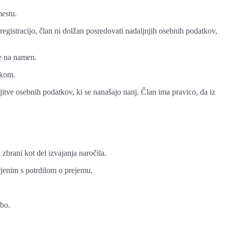
mestu.
egistracijo, član ni dolžan posredovati nadaljnjih osebnih podatkov,
de na namen.
ikom.
jitve osebnih podatkov, ki se nanašajo nanj. Član ima pravico, da iz
 zbrani kot del izvajanja naročila.
jenim s potrdilom o prejemu.
žbo.