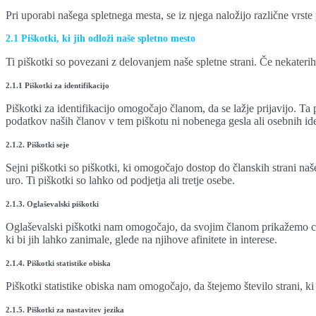
Pri uporabi našega spletnega mesta, se iz njega naložijo različne vrste p
2.1 Piškotki, ki jih odloži naše spletno mesto
Ti piškotki so povezani z delovanjem naše spletne strani. Če nekaterih
2.1.1 Piškotki za identifikacijo
Piškotki za identifikacijo omogočajo članom, da se lažje prijavijo. Ta
podatkov naših članov v tem piškotu ni nobenega gesla ali osebnih ide
2.1.2. Piškotki seje
Sejni piškotki so piškotki, ki omogočajo dostop do članskih strani naš
uro. Ti piškotki so lahko od podjetja ali tretje osebe.
2.1.3. Oglaševalski piškotki
Oglaševalski piškotki nam omogočajo, da svojim članom prikažemo cil
ki bi jih lahko zanimale, glede na njihove afinitete in interese.
2.1.4. Piškotki statistike obiska
Piškotki statistike obiska nam omogočajo, da štejemo število strani, k
2.1.5. Piškotki za nastavitev jezika