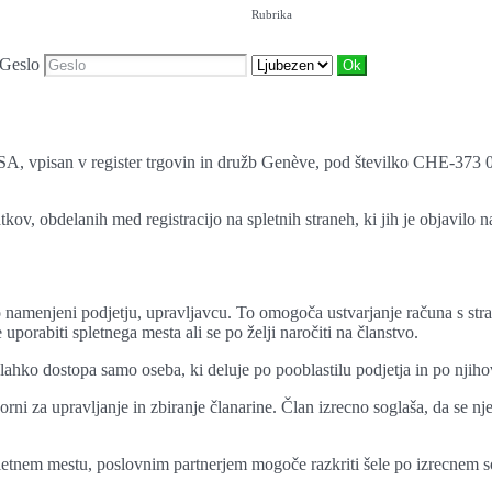
Rubrika
Geslo
, SA, vpisan v register trgovin in družb Genève, pod številko CHE-373 
kov, obdelanih med registracijo na spletnih straneh, ki jih je objavilo n
o namenjeni podjetju, upravljavcu. To omogoča ustvarjanje računa s st
porabiti spletnega mesta ali se po želji naročiti na članstvo.
lahko dostopa samo oseba, ki deluje po pooblastilu podjetja in po njiho
orni za upravljanje in zbiranje članarine. Član izrecno soglaša, da se
tnem mestu, poslovnim partnerjem mogoče razkriti šele po izrecnem sogl