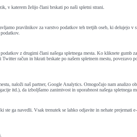
, v katerem želijo člani brskati po naši spletni strani.
ljamo pravilnikov za varstvo podatkov teh tretjih oseb, ki delujejo v s
h podatkov.
datkov z drugimi člani našega spletnega mesta. Ko kliknete gumb za s
ali Twitter račun in hkrati brskate po našem spletnem mestu, povezav
estu, naloži naš partner, Google Analytics. Omogočajo nam analizo obis
igacije itd.), da izboljšamo zanimivost in uporabnost našega spletnega 
 ki ste ga navedli. Vsak trenutek se lahko odjavite in nehate prejemati
.