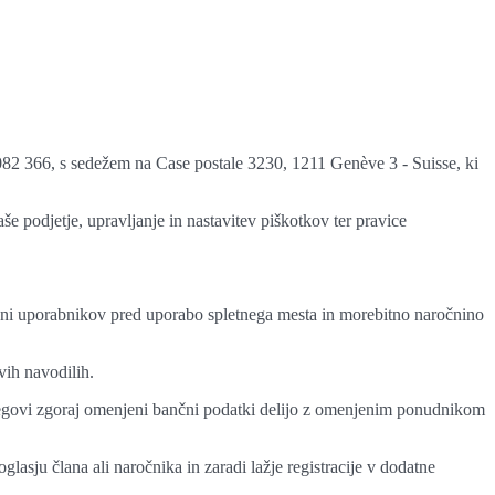
082 366, s sedežem na Case postale 3230, 1211 Genève 3 - Suisse, ki
aše podjetje, upravljanje in nastavitev piškotkov ter pravice
rani uporabnikov pred uporabo spletnega mesta in morebitno naročnino
vih navodilih.
 njegovi zgoraj omenjeni bančni podatki delijo z omenjenim ponudnikom
asju člana ali naročnika in zaradi lažje registracije v dodatne