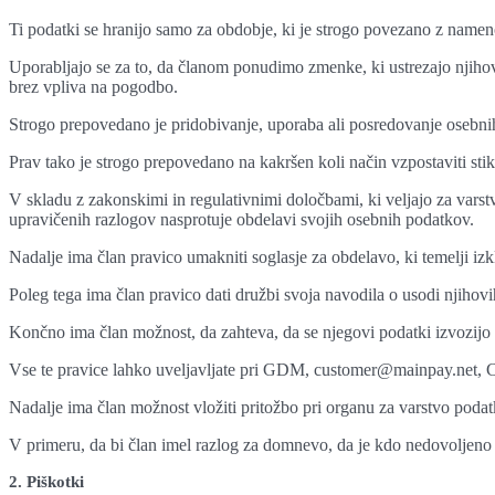
Ti podatki se hranijo samo za obdobje, ki je strogo povezano z namen
Uporabljajo se za to, da članom ponudimo zmenke, ki ustrezajo njihovi
brez vpliva na pogodbo.
Strogo prepovedano je pridobivanje, uporaba ali posredovanje osebnih
Prav tako je strogo prepovedano na kakršen koli način vzpostaviti stike
V skladu z zakonskimi in regulativnimi določbami, ki veljajo za varst
upravičenih razlogov nasprotuje obdelavi svojih osebnih podatkov.
Nadalje ima član pravico umakniti soglasje za obdelavo, ki temelji iz
Poleg tega ima član pravico dati družbi svoja navodila o usodi njihov
Končno ima član možnost, da zahteva, da se njegovi podatki izvozijo tret
Vse te pravice lahko uveljavljate pri GDM, customer@mainpay.net, C
Nadalje ima član možnost vložiti pritožbo pri organu za varstvo podat
V primeru, da bi član imel razlog za domnevo, da je kdo nedovoljen
2. Piškotki