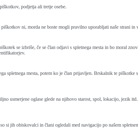
iškotkov, podjetja ali tretje osebe.
 piškotkov ni, morda ne boste mogli pravilno uporabljati naše strani in 
 piškotek se izbriše, če se član odjavi s spletnega mesta in bo moral zno
ntifikatorjev.
ega spletnega mesta, potem ko je član prijavljen. Brskalnik te piškotke
jno usmerjene oglase glede na njihovo starost, spol, lokacijo, jezik 
i so si jih obiskovalci in člani ogledali med navigacijo po našem spletn