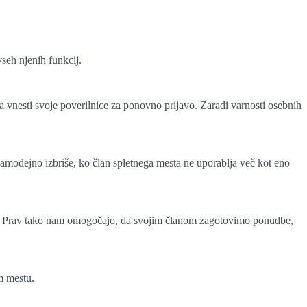
vseh njenih funkcij.
va vnesti svoje poverilnice za ponovno prijavo. Zaradi varnosti osebnih
 samodejno izbriše, ko član spletnega mesta ne uporablja več kot eno
itd. Prav tako nam omogočajo, da svojim članom zagotovimo ponudbe,
em mestu.