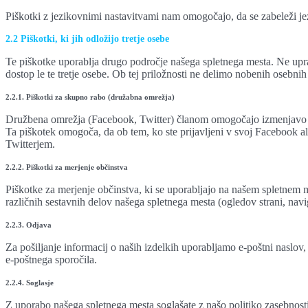
Piškotki z jezikovnimi nastavitvami nam omogočajo, da se zabeleži jezik
2.2 Piškotki, ki jih odložijo tretje osebe
Te piškotke uporablja drugo področje našega spletnega mesta. Ne uprav
dostop le te tretje osebe. Ob tej priložnosti ne delimo nobenih osebni
2.2.1. Piškotki za skupno rabo (družabna omrežja)
Družbena omrežja (Facebook, Twitter) članom omogočajo izmenjavo po
Ta piškotek omogoča, da ob tem, ko ste prijavljeni v svoj Facebook 
Twitterjem.
2.2.2. Piškotki za merjenje občinstva
Piškotke za merjenje občinstva, ki se uporabljajo na našem spletnem m
različnih sestavnih delov našega spletnega mesta (ogledov strani, nav
2.2.3. Odjava
Za pošiljanje informacij o naših izdelkih uporabljamo e-poštni naslov,
e-poštnega sporočila.
2.2.4. Soglasje
Z uporabo našega spletnega mesta soglašate z našo politiko zasebnosti